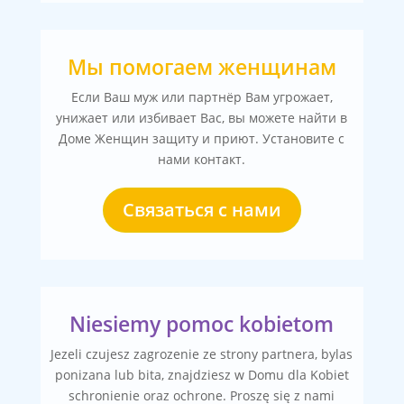
Мы помогаем женщинам
Если Ваш муж или партнёр Вам угрожает,
унижает или избивает Вас, вы можете найти в
Доме Женщин защиту и приют. Установите с
нами контакт.
Связаться с нами
Niesiemy pomoc kobietom
Jezeli czujesz zagrozenie ze strony partnera, bylas
ponizana lub bita, znajdziesz w Domu dla Kobiet
schronienie oraz ochrone. Proszę się z nami