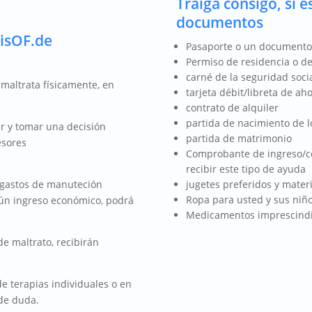
Traiga consigo, si e
documentos
isOF.de
Pasaporte o un documento
Permiso de residencia o de
carné de la seguridad soci
 maltrata físicamente, en
tarjeta débit/libreta de ah
contrato de alquiler
partida de nacimiento de l
ar y tomar una decisión
partida de matrimonio
esores
Comprobante de ingreso/co
recibir este tipo de ayuda
jugetes preferidos y materi
s gastos de manuteción
Ropa para usted y sus niñ
gún ingreso económico, podrá
Medicamentos imprescindib
de maltrato, recibirán
e terapias individuales o en
de duda.