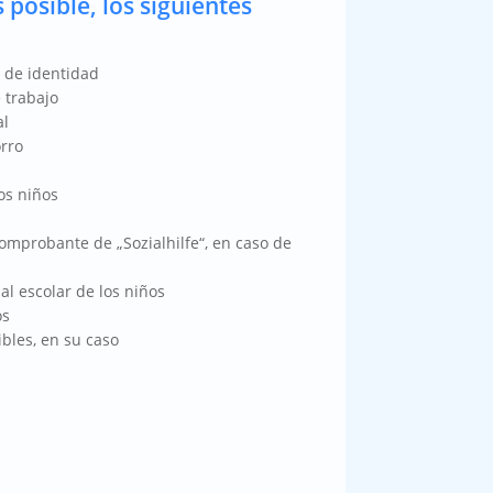
s posible, los siguientes
 de identidad
 trabajo
al
orro
os niños
mprobante de „Sozialhilfe“, en caso de
al escolar de los niños
os
les, en su caso